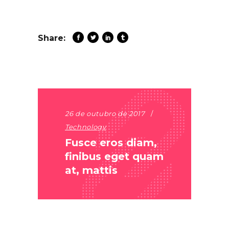
Share:
26 de outubro de 2017
Technology
Fusce eros diam,
finibus eget quam
at, mattis