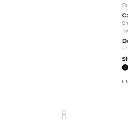
Fe
C
Br
Te
D
27
S