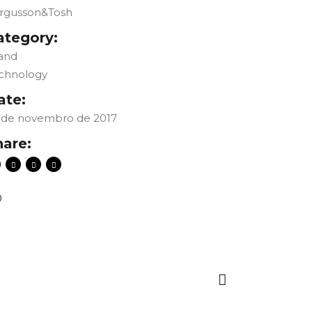
rgusson&Tosh
ategory:
and
chnology
ate:
 de novembro de 2017
hare:
0