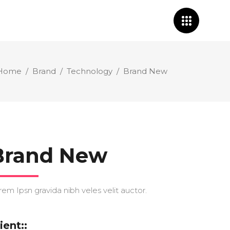
Home
/
Brand
/
Technology
/
Brand New
Brand New
rem Ipsn gravida nibh veles velit auctor.
ient::