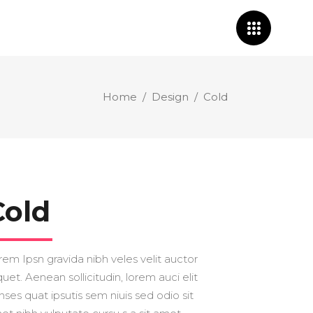
Home
/
Design
/
Cold
Cold
rem Ipsn gravida nibh veles velit auctor
quet. Aenean sollicitudin, lorem auci elit
nses quat ipsutis sem niuis sed odio sit