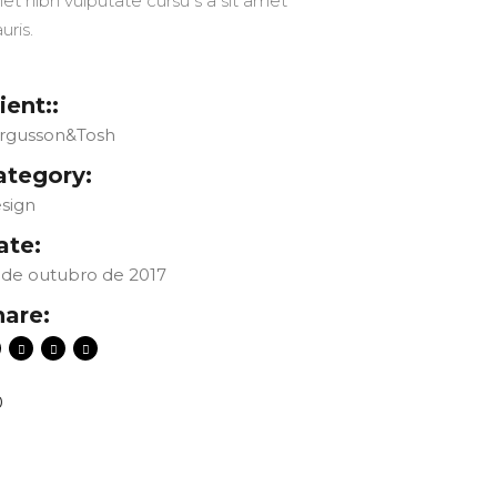
et nibh vulputate cursu s a sit amet
uris.
ient::
rgusson&Tosh
ategory:
sign
ate:
 de outubro de 2017
hare:
0