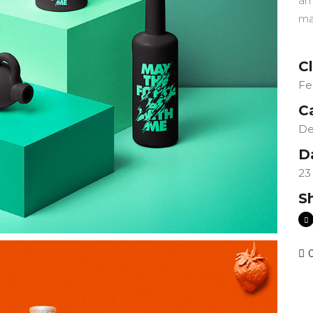
am
ma
Cl
Fe
C
De
D
23
S