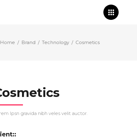
Home
/
Brand
/
Technology
/
Cosmetics
Cosmetics
rem Ipsn gravida nibh veles velit auctor.
ient::