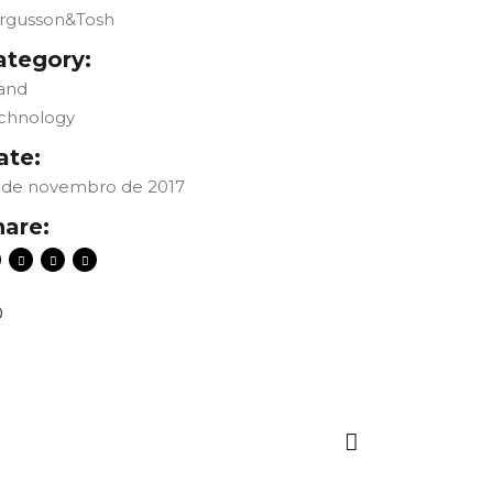
rgusson&Tosh
ategory:
and
chnology
ate:
 de novembro de 2017
hare:
0