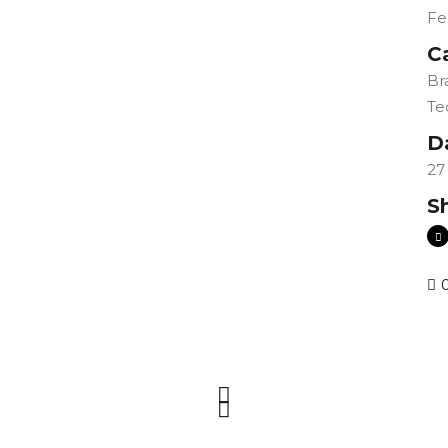
Fe
C
Br
Te
D
27
S