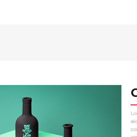
Lo
ali
co