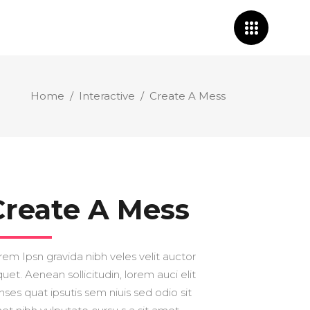
Home
/
Interactive
/
Create A Mess
Create A Mess
rem Ipsn gravida nibh veles velit auctor
quet. Aenean sollicitudin, lorem auci elit
nses quat ipsutis sem niuis sed odio sit