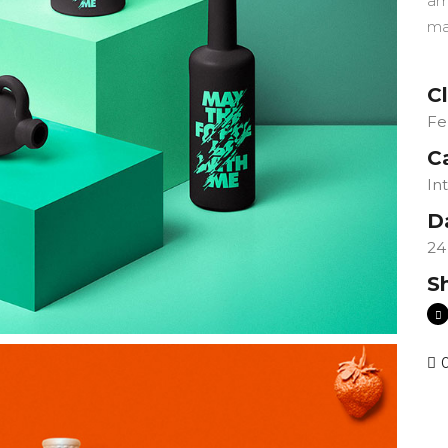
am
ma
Cl
Fe
C
In
D
24
S