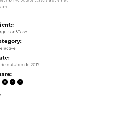
et nibh vulputate cursu s a sit amet
uris.
ient::
rgusson&Tosh
ategory:
teractive
ate:
 de outubro de 2017
hare:
0