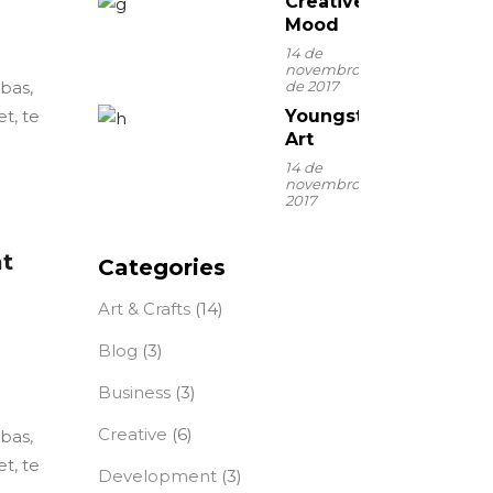
Creative
Mood
14 de
novembro
ebas,
de 2017
t, te
Youngster
Art
14 de
novembro de
2017
at
Categories
Art & Crafts
(14)
Blog
(3)
Business
(3)
Creative
(6)
ebas,
t, te
Development
(3)