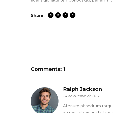
ridens gloriatur temporibus qui, per enim v
Share:
Comments: 1
Ralph Jackson
24 de outubro de 2017
Alienum phaedrum torquatos
an pericula euripidis, hinc 