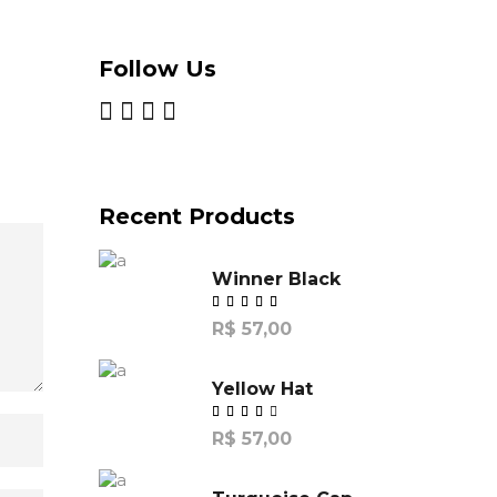
Follow Us
Recent Products
Winner Black
R$
57,00
Yellow Hat
R$
57,00
de
5