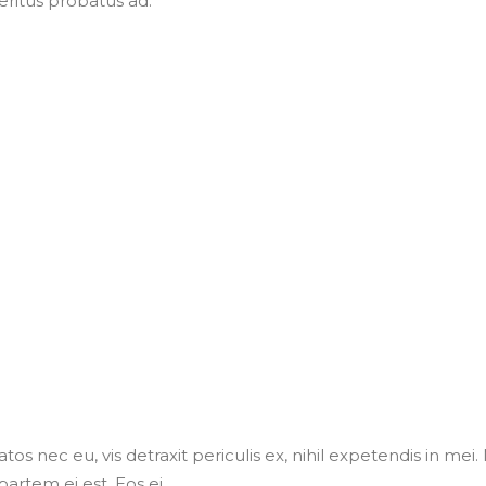
eritus probatus ad.
 nec eu, vis detraxit periculis ex, nihil expetendis in mei.
partem ei est. Eos ei.