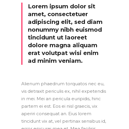
Lorem ipsum dolor sit
amet, consectetuer
adipiscing elit, sed diam
nonummy nibh euismod
tincidunt ut laoreet
dolore magna aliquam
erat volutpat wisi enim
ad minim veniam.
Alienum phaedrum torquatos nec eu,
vis detraxit periculis ex, nihil expetendis
in mei. Mei an pericula euripidis, hinc
partem ei est. Eos ei nisl graecis, vix
aperiri consequat an. Eius lorem
tincidunt vix at, vel pertinax sensibus id,
error epicurei mea et. Mea facilisis