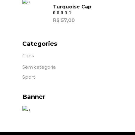
Turquoise Cap
R$
57,00
de
5
Categories
Caps
Sem categoria
Sport
Banner