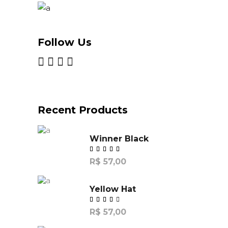
Follow Us
Recent Products
Winner Black
R$
57,00
Yellow Hat
R$
57,00
de
5