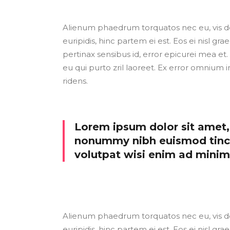
Alienum phaedrum torquatos nec eu, vis detr
euripidis, hinc partem ei est. Eos ei nisl grae
pertinax sensibus id, error epicurei mea et. 
eu qui purto zril laoreet. Ex error omnium i
ridens.
Lorem ipsum dolor sit amet, 
nonummy nibh euismod tinci
volutpat wisi enim ad mini
Alienum phaedrum torquatos nec eu, vis detr
euripidis, hinc partem ei est. Eos ei nisl grae