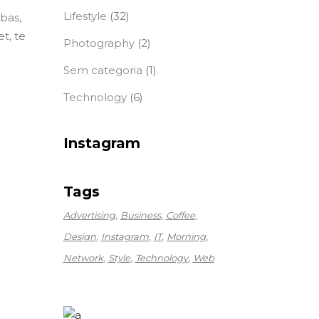
Lifestyle
(32)
ebas,
t, te
Photography
(2)
Sem categoria
(1)
Technology
(6)
Instagram
Tags
Advertising
Business
Coffee
Design
Instagram
IT
Morning
Network
Style
Technology
Web