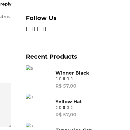
reply
sibus
Follow Us
Recent Products
Winner Black
R$
57,00
Yellow Hat
R$
57,00
de
5