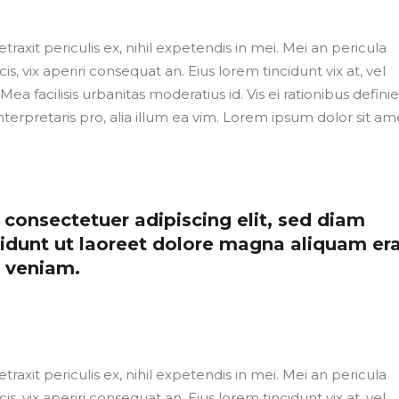
axit periculis ex, nihil expetendis in mei. Mei an pericula
cis, vix aperiri consequat an. Eius lorem tincidunt vix at, vel
Mea facilisis urbanitas moderatius id. Vis ei rationibus defini
nterpretaris pro, alia illum ea vim. Lorem ipsum dolor sit ame
consectetuer adipiscing elit, sed diam
dunt ut laoreet dolore magna aliquam er
m veniam.
axit periculis ex, nihil expetendis in mei. Mei an pericula
cis, vix aperiri consequat an. Eius lorem tincidunt vix at, vel