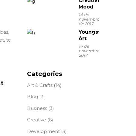
Creative
Mood
14 de
novembro
de 2017
ebas,
Youngster
Art
t, te
14 de
novembro de
2017
Categories
at
Art & Crafts
(14)
Blog
(3)
Business
(3)
Creative
(6)
Development
(3)