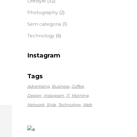
Lifestyle
(32)
Photography
(2)
Sem categoria
(1)
Technology
(6)
Instagram
Tags
Advertising
Business
Coffee
Design
Instagram
IT
Morning
Network
Style
Technology
Web