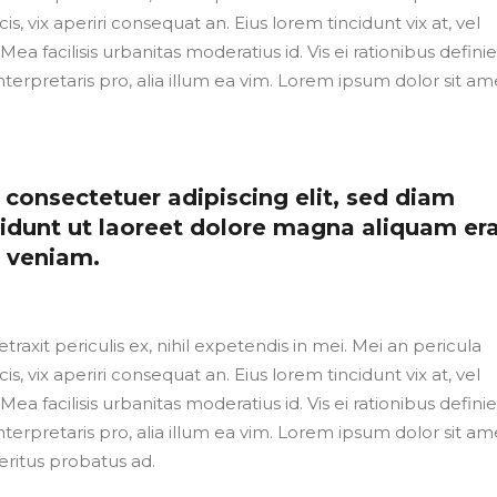
cis, vix aperiri consequat an. Eius lorem tincidunt vix at, vel
Mea facilisis urbanitas moderatius id. Vis ei rationibus defini
nterpretaris pro, alia illum ea vim. Lorem ipsum dolor sit ame
consectetuer adipiscing elit, sed diam
dunt ut laoreet dolore magna aliquam er
m veniam.
axit periculis ex, nihil expetendis in mei. Mei an pericula
cis, vix aperiri consequat an. Eius lorem tincidunt vix at, vel
Mea facilisis urbanitas moderatius id. Vis ei rationibus defini
nterpretaris pro, alia illum ea vim. Lorem ipsum dolor sit ame
eritus probatus ad.