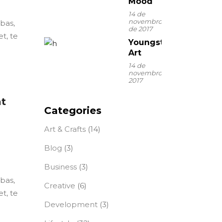
Mood
14 de
novembro
ebas,
de 2017
t, te
Youngster
Art
14 de
novembro de
2017
at
Categories
Art & Crafts
(14)
Blog
(3)
Business
(3)
ebas,
Creative
(6)
t, te
Development
(3)