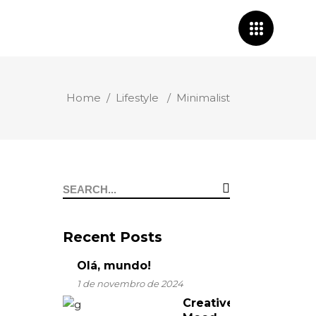
Home
/
Lifestyle
/
Minimalist
Search
for:
Recent Posts
Olá, mundo!
1 de novembro de 2024
Creative