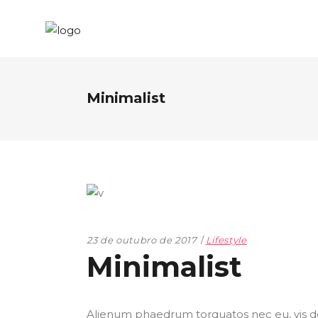
Minimalist
23 de outubro de 2017
Lifestyle
Minimalist
Alienum phaedrum torquatos nec eu, vis detr