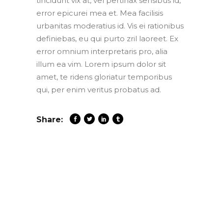
tincidunt vix at, vel pertinax sensibus id,
error epicurei mea et. Mea facilisis
urbanitas moderatius id. Vis ei rationibus
definiebas, eu qui purto zril laoreet. Ex
error omnium interpretaris pro, alia
illum ea vim. Lorem ipsum dolor sit
amet, te ridens gloriatur temporibus
qui, per enim veritus probatus ad.
Share: