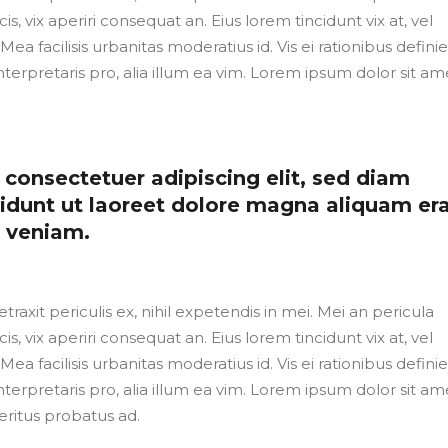
cis, vix aperiri consequat an. Eius lorem tincidunt vix at, vel
Mea facilisis urbanitas moderatius id. Vis ei rationibus defini
nterpretaris pro, alia illum ea vim. Lorem ipsum dolor sit ame
consectetuer adipiscing elit, sed diam
dunt ut laoreet dolore magna aliquam er
m veniam.
axit periculis ex, nihil expetendis in mei. Mei an pericula
cis, vix aperiri consequat an. Eius lorem tincidunt vix at, vel
Mea facilisis urbanitas moderatius id. Vis ei rationibus defini
nterpretaris pro, alia illum ea vim. Lorem ipsum dolor sit ame
eritus probatus ad.