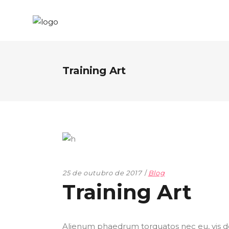
Training Art
25 de outubro de 2017
Blog
Training Art
Alienum phaedrum torquatos nec eu, vis detr