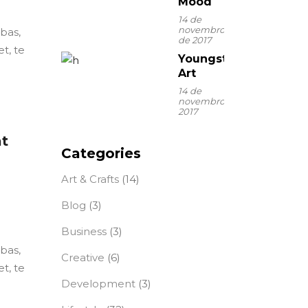
Mood
14 de
novembro
ebas,
de 2017
t, te
Youngster
Art
14 de
novembro de
2017
at
Categories
Art & Crafts
(14)
Blog
(3)
Business
(3)
ebas,
Creative
(6)
t, te
Development
(3)