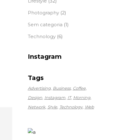
Lifestyle
(32)
Photography
(2)
Sem categoria
(1)
Technology
(6)
Instagram
Tags
Advertising
Business
Coffee
Design
Instagram
IT
Morning
Network
Style
Technology
Web