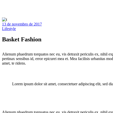
13 de novembro de 2017
Lifestyle
Basket Fashion
Alienum phaedrum torquatos nec eu, vis detraxit periculis ex, nihil expe
pertinax sensibus id, error epicurei mea et. Mea facilisis urbanitas mod
amet, te ridens.
Lorem ipsum dolor sit amet, consectetuer adipiscing elit, sed
Alienum phaedrum torquatos nec eu, vis detraxit periculis ex, nihil expe