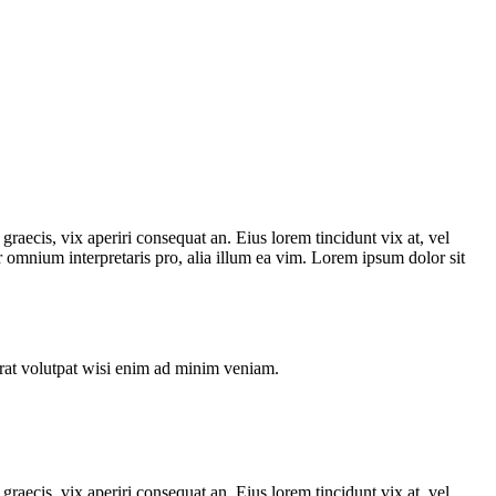
graecis, vix aperiri consequat an. Eius lorem tincidunt vix at, vel
ror omnium interpretaris pro, alia illum ea vim. Lorem ipsum dolor sit
rat volutpat wisi enim ad minim veniam.
graecis, vix aperiri consequat an. Eius lorem tincidunt vix at, vel