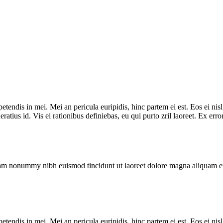
tendis in mei. Mei an pericula euripidis, hinc partem ei est. Eos ei nisl 
eratius id. Vis ei rationibus definiebas, eu qui purto zril laoreet. Ex er
 diam nonummy nibh euismod tincidunt ut laoreet dolore magna aliquam e
tendis in mei. Mei an pericula euripidis, hinc partem ei est. Eos ei nisl 