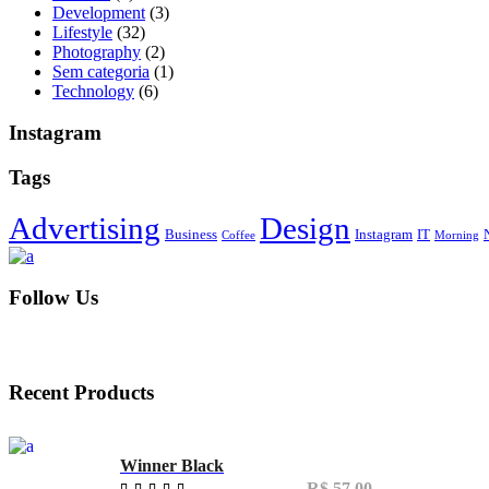
Development
(3)
Lifestyle
(32)
Photography
(2)
Sem categoria
(1)
Technology
(6)
Instagram
Tags
Advertising
Design
Business
Instagram
IT
Coffee
Morning
Follow Us
Recent Products
Winner Black
R$
57,00