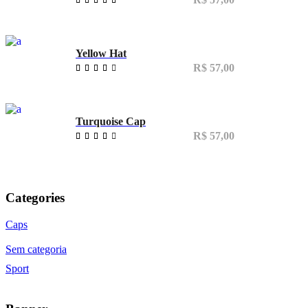
Yellow Hat
R$
57,00
de
5
Turquoise Cap
R$
57,00
de
5
Categories
Caps
Sem categoria
Sport