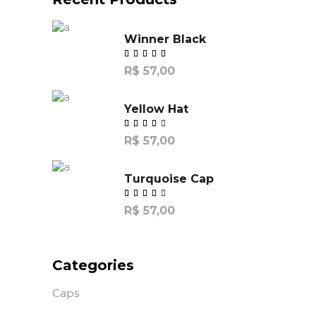
Winner Black
R$
57,00
Yellow Hat
R$
57,00
de
5
Turquoise Cap
R$
57,00
de
5
Categories
Caps