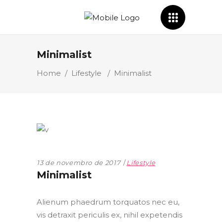
Minimalist
Home
/
Lifestyle
/
Minimalist
13 de novembro de 2017
Lifestyle
Minimalist
Alienum phaedrum torquatos nec eu,
vis detraxit periculis ex, nihil expetendis