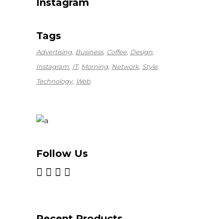
Instagram
Tags
Advertising
Business
Coffee
Design
Instagram
IT
Morning
Network
Style
Technology
Web
Follow Us
Recent Products