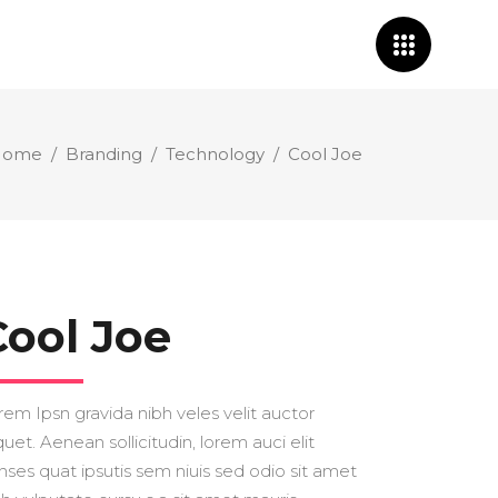
Home
/
Branding
/
Technology
/
Cool Joe
Cool Joe
rem Ipsn gravida nibh veles velit auctor
quet. Aenean sollicitudin, lorem auci elit
nses quat ipsutis sem niuis sed odio sit amet