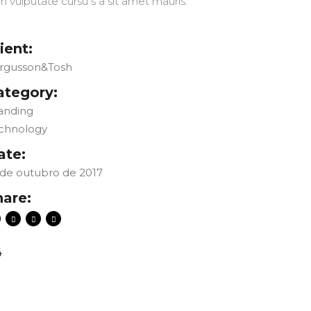
bh vulputate cursu s a sit amet mauris.
ient:
rgusson&Tosh
ategory:
anding
chnology
ate:
 de outubro de 2017
hare:
4