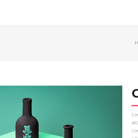
Lo
ali
co