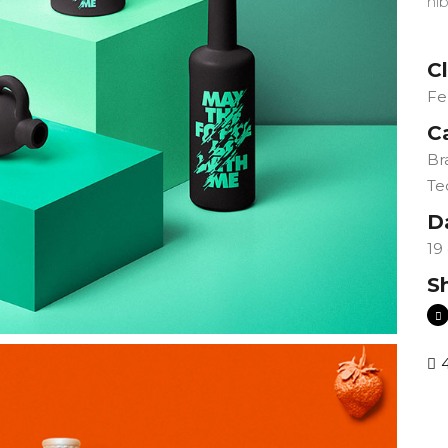
ni
Cl
Fe
C
Br
Te
D
19
S