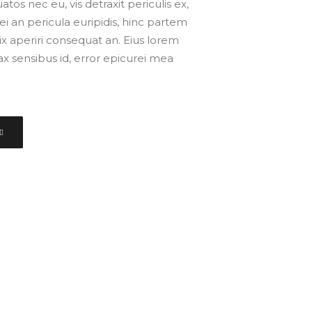
s nec eu, vis detraxit periculis ex,
ei an pericula euripidis, hinc partem
, vix aperiri consequat an. Eius lorem
inax sensibus id, error epicurei mea