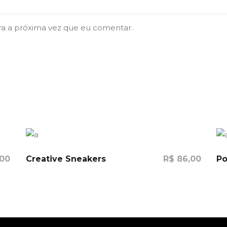
ra a próxima vez que eu comentar.
00
Creative Sneakers
R$
86,00
Po
Comprar