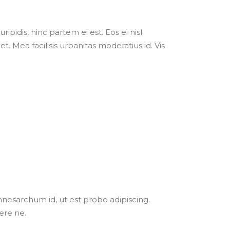
ipidis, hinc partem ei est. Eos ei nisl
et. Mea facilisis urbanitas moderatius id. Vis
e mnesarchum id, ut est probo adipiscing.
ere ne.