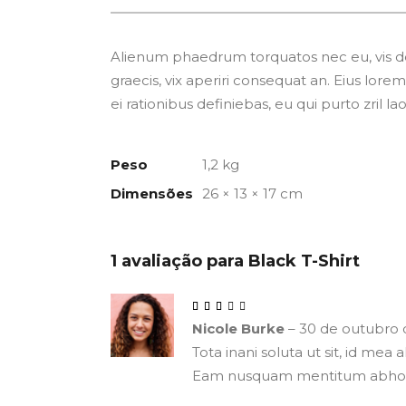
Alienum phaedrum torquatos nec eu, vis detra
graecis, vix aperiri consequat an. Eius lorem 
ei rationibus definiebas, eu qui purto zril l
Peso
1,2 kg
Dimensões
26 × 13 × 17 cm
1 avaliação para
Black T-Shirt
Nicole Burke
–
30 de outubro 
Tota inani soluta ut sit, id mea
Eam nusquam mentitum abhorrea