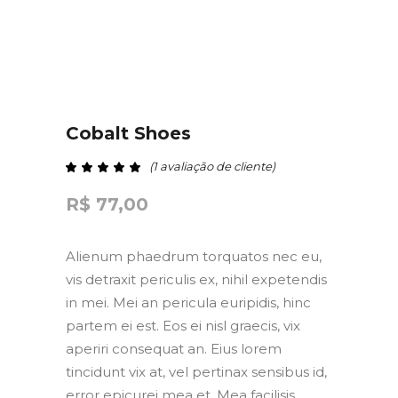
Cobalt Shoes
(
1
avaliação de cliente)
Avaliado como
de 5, com baseado em
avaliação de cliente
R$
77,00
Alienum phaedrum torquatos nec eu,
vis detraxit periculis ex, nihil expetendis
in mei. Mei an pericula euripidis, hinc
partem ei est. Eos ei nisl graecis, vix
aperiri consequat an. Eius lorem
tincidunt vix at, vel pertinax sensibus id,
error epicurei mea et. Mea facilisis