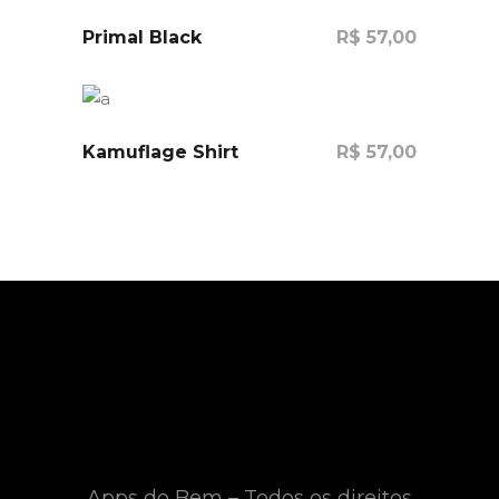
Primal Black
R$
57,00
Comprar
Kamuflage Shirt
R$
57,00
Comprar
Apps do Bem – Todos os direitos