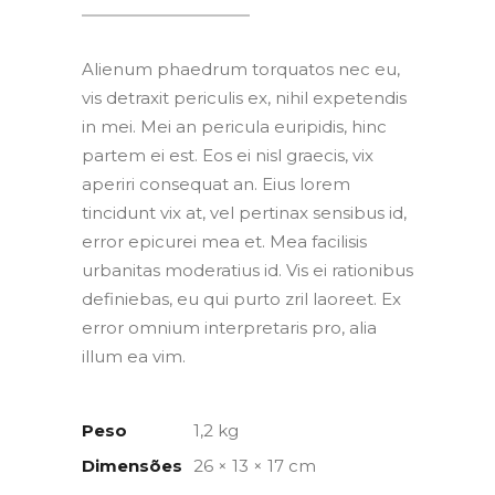
Alienum phaedrum torquatos nec eu,
vis detraxit periculis ex, nihil expetendis
in mei. Mei an pericula euripidis, hinc
partem ei est. Eos ei nisl graecis, vix
aperiri consequat an. Eius lorem
tincidunt vix at, vel pertinax sensibus id,
error epicurei mea et. Mea facilisis
urbanitas moderatius id. Vis ei rationibus
definiebas, eu qui purto zril laoreet. Ex
error omnium interpretaris pro, alia
illum ea vim.
Peso
1,2 kg
Dimensões
26 × 13 × 17 cm