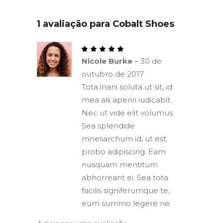
1 avaliação para
Cobalt Shoes
Nicole Burke
–
30 de
outubro de 2017
Tota inani soluta ut sit, id
mea alii aperiri iudicabit.
Nec ut vide elit volumus.
Sea splendide
mnesarchum id, ut est
probo adipiscing. Eam
nusquam mentitum
abhorreant ei. Sea tota
facilis signiferumque te,
eum summo legere ne.