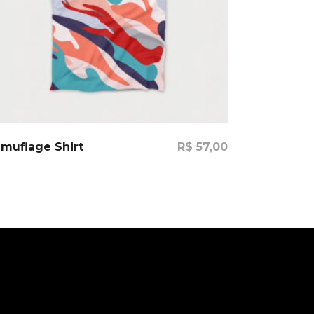
Comprar
muflage Shirt
R$
57,00