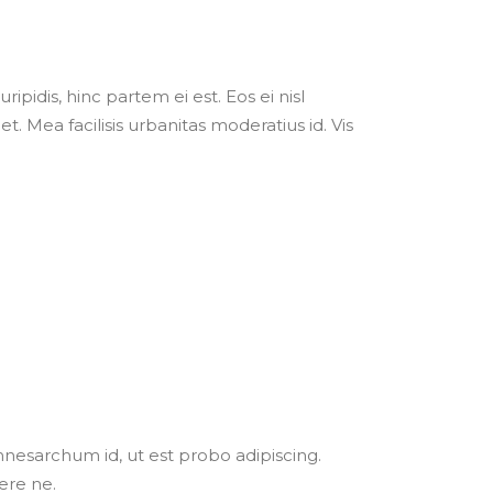
ipidis, hinc partem ei est. Eos ei nisl
et. Mea facilisis urbanitas moderatius id. Vis
e mnesarchum id, ut est probo adipiscing.
ere ne.