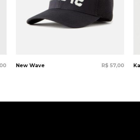
Comprar
00
New Wave
R$
57,00
Ka