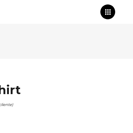
hirt
liente)