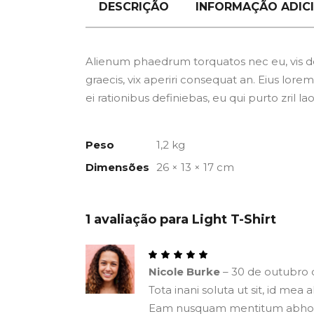
DESCRIÇÃO
INFORMAÇÃO ADIC
Alienum phaedrum torquatos nec eu, vis detra
graecis, vix aperiri consequat an. Eius lorem 
ei rationibus definiebas, eu qui purto zril l
Peso
1,2 kg
Dimensões
26 × 13 × 17 cm
1 avaliação para
Light T-Shirt
Nicole Burke
–
30 de outubro 
Tota inani soluta ut sit, id mea
Eam nusquam mentitum abhorrea