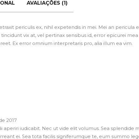
IONAL
AVALIAÇÕES (1)
xit periculis ex, nihil expetendis in mei. Mei an pericula eur
tincidunt vix at, vel pertinax sensibus id, error epicurei mea 
aoreet. Ex error omnium interpretaris pro, alia illum ea vim.
de 2017
 alii aperiri iudicabit. Nec ut vide elit volumus. Sea splendid
nt ei. Sea tota facilis signiferumque te, eum summo leg