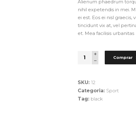
Alienum phaedrum torquato
nihil expetendis in mei. M
ei est. Eos ei nisl graecis
tincidunt vix at, vel pert
et. Mea facilisis urbanitas
Quantity
Comprar
SKU:
12
Categoria:
Sport
Tag:
black